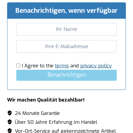
2
Becken,
Benachrichtigen, wenn verfügbar
links
-
B
2000
x
T
600
I Agree to the
terms
and
privacy policy
mm
Benachrichtigen
Menge
Wir machen Qualität bezahlbar!
24 Monate Garantie
Über 50 Jahre Erfahrung im Handel
Vor-Ort-Service auf gekennzeichnete Artikel