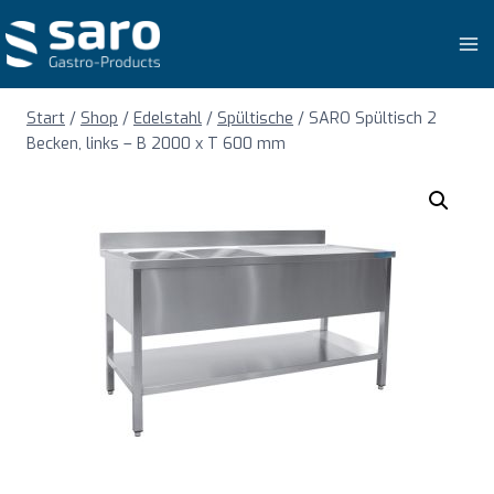
Zum
Inhalt
springen
Start
/
Shop
/
Edelstahl
/
Spültische
/
SARO Spültisch 2
Becken, links – B 2000 x T 600 mm