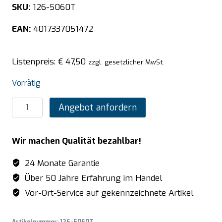
SKU:
126-5060T
EAN:
4017337051472
Listenpreis:
€
47,50
zzgl. gesetzlicher MwSt.
Vorrätig
SARO
Angebot anfordern
TOP
LINE
Wir machen Qualität bezahlbar!
GN-
Behälter
24 Monate Garantie
2/3
Über 50 Jahre Erfahrung im Handel
GN
Vor-Ort-Service auf gekennzeichnete Artikel
T
200mm
Artikelnummer:
126-5060T