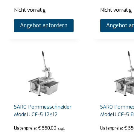
Nicht vorrätig
Nicht vorrätig
Angebot anfordern
Angebot an
SARO Bain-Marie-Trolley Modell BT-3
SARO
Listenpreis:
€
2.720,00
Listen
zzgl. gesetzlicher MwSt.
Vorrätig
Vorrä
Angebot anfordern
SARO Pommesschneider
SARO Pommes
Modell CF-5 12×12
Modell CF-5 
Listenpreis:
€
550,00
Listenpreis:
€
55
zzgl.