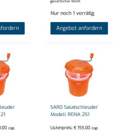
gesetzlicher MwSt.
Nur noch 1 vorrätig
fordern
Angebot anfordern
leuder
SARO Salatschleuder
121
Modell RENA 251
,00
Listenpreis:
€
155,00
zzgl.
zzgl.