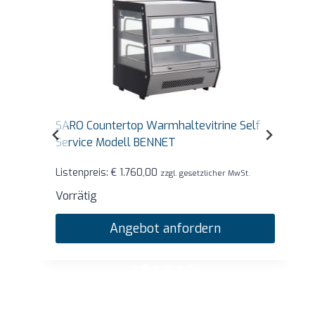
SARO Countertop Warmhaltevitrine Self
Service Modell BENNET
Listenpreis:
€
1.760,00
zzgl. gesetzlicher MwSt.
Vorrätig
Angebot anfordern