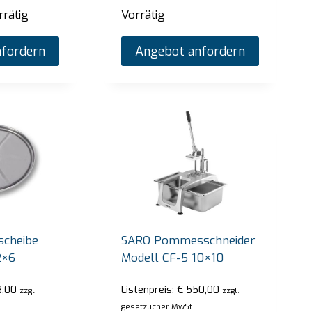
rrätig
Vorrätig
fordern
Angebot anfordern
scheibe
SARO Pommesschneider
2×6
Modell CF-5 10×10
,00
Listenpreis:
€
550,00
zzgl.
zzgl.
gesetzlicher MwSt.