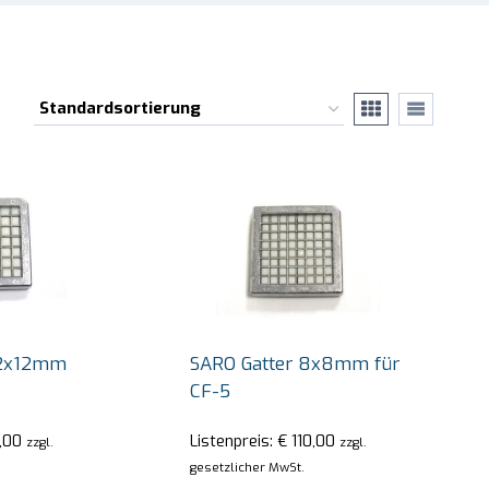
12x12mm
SARO Gatter 8x8mm für
CF-5
,00
Listenpreis:
€
110,00
zzgl.
zzgl.
gesetzlicher MwSt.