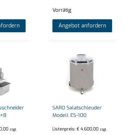
Vorrätig
fordern
Angebot anfordern
 Thermobehälter Modell Emmerich
SARO Heißes 
SB-H130 weis
preis:
€
1.665,00
zzgl. gesetzlicher MwSt.
Listenpreis:
€
4
tig
Nur noch 1 vo
Angebot anfordern
An
schneider
SARO Salatschleuder
8×8
Modell ES-100
0,00
Listenpreis:
€
4.600,00
zzgl.
zzgl.