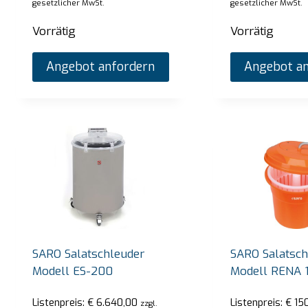
gesetzlicher MwSt.
gesetzlicher MwSt.
Vorrätig
Vorrätig
Angebot anfordern
Angebot an
SARO Salatschleuder
SARO Salatsch
Modell ES-200
Modell RENA 
Listenpreis:
€
6.640,00
Listenpreis:
€
150
zzgl.