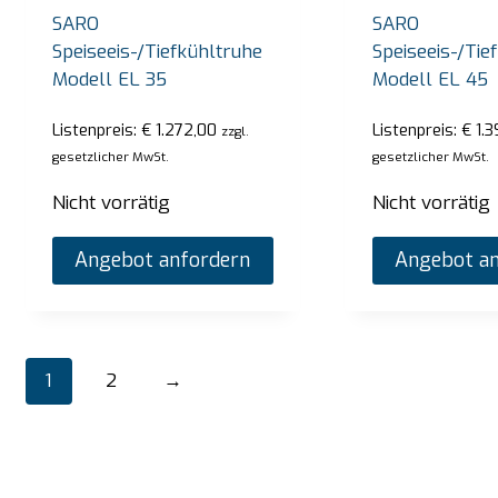
SARO
SARO
Speiseeis-/Tiefkühltruhe
Speiseeis-/Tie
Modell EL 35
Modell EL 45
Listenpreis:
€
1.272,00
Listenpreis:
€
1.3
zzgl.
gesetzlicher MwSt.
gesetzlicher MwSt.
Nicht vorrätig
Nicht vorrätig
Angebot anfordern
Angebot an
1
2
→