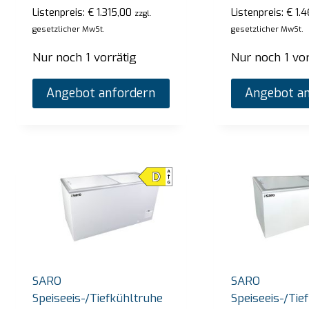
Listenpreis:
€
1.315,00
Listenpreis:
€
1.4
zzgl.
gesetzlicher MwSt.
gesetzlicher MwSt.
Nur noch 1 vorrätig
Nur noch 1 vor
Angebot anfordern
Angebot an
SARO Bain-Marie-Trolley Modell BT-3
SARO
Listenpreis:
€
2.720,00
Listen
zzgl. gesetzlicher MwSt.
SARO
SARO
Vorrätig
Vorrä
Speiseeis-/Tiefkühltruhe
Speiseeis-/Tie