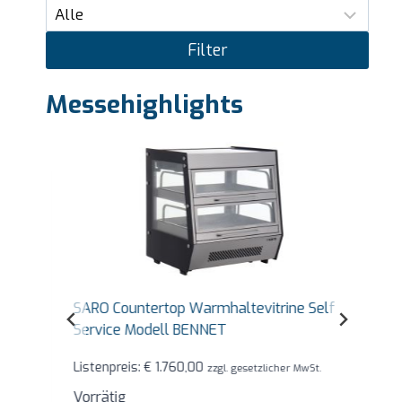
Filter
Messehighlights
SARO Countertop Warmhaltevitrine Self
Service Modell BENNET
Listenpreis:
€
1.760,00
zzgl. gesetzlicher MwSt.
Vorrätig