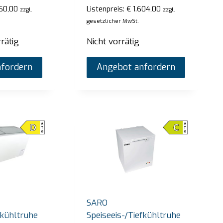
60,00
Listenpreis:
€
1.604,00
zzgl.
zzgl.
gesetzlicher MwSt.
rätig
Nicht vorrätig
fordern
Angebot anfordern
 Thermobehälter Modell Emmerich
SARO Heißes 
SB-H130 weis
preis:
€
1.665,00
zzgl. gesetzlicher MwSt.
SARO
Listenpreis:
€
4
tig
fkühltruhe
Speiseeis-/Tiefkühltruhe
Nur noch 1 vo