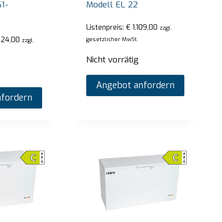
1-
Modell EL 22
Angebot anfordern
An
Listenpreis:
€
1.109,00
zzgl.
24,00
gesetzlicher MwSt.
zzgl.
Nicht vorrätig
Angebot anfordern
fordern