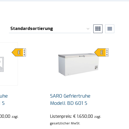
ruhe
SARO Gefriertruhe
 S
Modell BD 601 S
00,00
Listenpreis:
€
1.650,00
zzgl.
zzgl.
gesetzlicher MwSt.