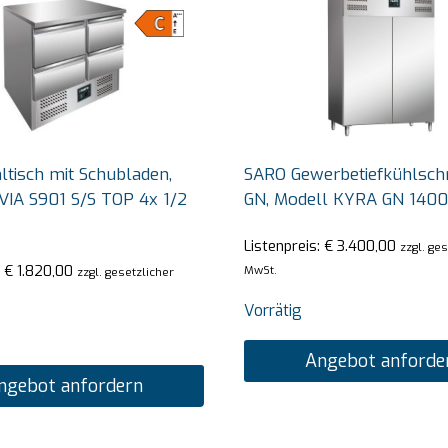
tisch mit Schubladen,
SARO Gewerbetiefkühlschr
VIA S901 S/S TOP 4x 1/2
GN, Modell KYRA GN 140
Listenpreis:
€
3.400,00
zzgl. ge
:
€
1.820,00
MwSt.
zzgl. gesetzlicher
Vorrätig
Angebot anforde
ngebot anfordern