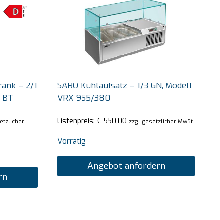
ank – 2/1
SARO Kühlaufsatz – 1/3 GN, Modell
0 BT
VRX 955/380
Listenpreis:
€
550,00
setzlicher
zzgl. gesetzlicher MwSt.
Vorrätig
Angebot anfordern
rn