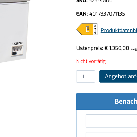
SKU:
323-4600
EAN:
4017337071135
Produktdatenbl
Listenpreis:
€
1.350,00
zzg
Nicht vorrätig
SARO
Angebot anf
Gefriertruhe
Modell
BD
Benach
401
S
Menge