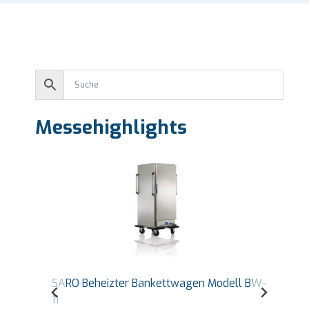
Messehighlights
SARO Countertop Warmhaltevitrine Self
Service Modell BENNET