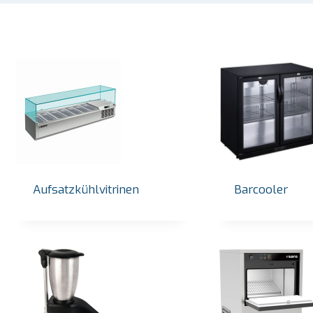
Aufsatzkühlvitrinen
Barcooler
SARO Bain-Marie-Trolley Modell BT-3
SARO