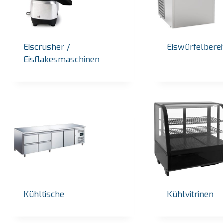
Listenpreis:
€
2.720,00
Listen
zzgl. gesetzlicher MwSt.
Vorrätig
Vorrä
Angebot anfordern
Eiscrusher /
Eiswürfelberei
Eisflakesmaschinen
Kühltische
Kühlvitrinen