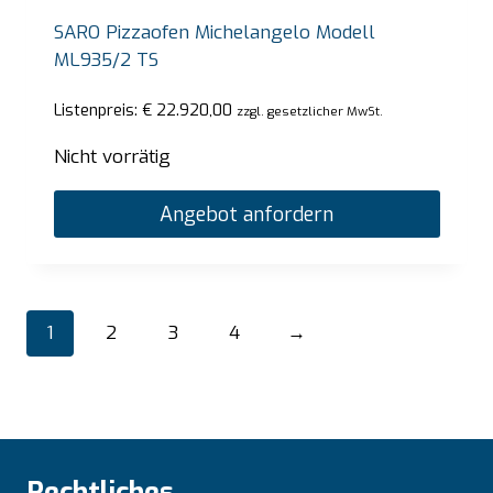
SARO Pizzaofen Michelangelo Modell
ML935/2 TS
Listenpreis:
€
22.920,00
zzgl. gesetzlicher MwSt.
Nicht vorrätig
Angebot anfordern
1
2
3
4
→
Rechtliches