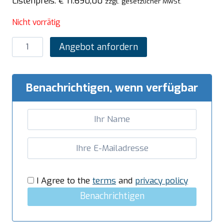
Listenpreis:
€
11.690,00
zzgl. gesetzlicher MwSt.
Nicht vorrätig
SARO
Angebot anfordern
Pizzaofen
Michelangelo
Modell
Benachrichtigen, wenn verfügbar
ML635/1
TS
Menge
I Agree to the
terms
and
privacy policy
Benachrichtigen