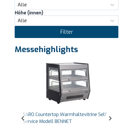
Höhe (innen)
Filter
Messehighlights
SARO Countertop Warmhaltevitrine Self
Service Modell BENNET