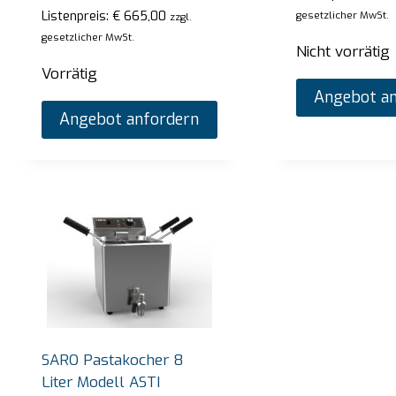
Listenpreis:
€
665,00
gesetzlicher MwSt.
zzgl.
gesetzlicher MwSt.
Nicht vorrätig
Vorrätig
Angebot an
Angebot anfordern
SARO Bain-Marie-Trolley Modell BT-3
SARO
SARO Pastakocher 8
Liter Modell ASTI
Listenpreis:
€
2.720,00
Listen
zzgl. gesetzlicher MwSt.