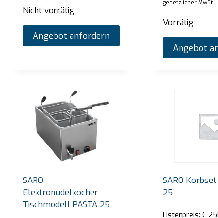
gesetzlicher MwSt.
Nicht vorrätig
Vorrätig
Angebot anfordern
Angebot an
SARO
SARO Korbset
Elektronudelkocher
25
Tischmodell PASTA 25
Listenpreis:
€
25