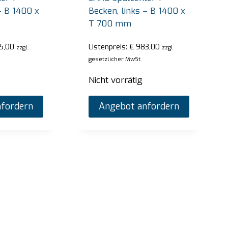
– B 1400 x
Becken, links – B 1400 x
T 700 mm
5,00
Listenpreis:
€
983,00
zzgl.
zzgl.
gesetzlicher MwSt.
Nicht vorrätig
fordern
Angebot anfordern