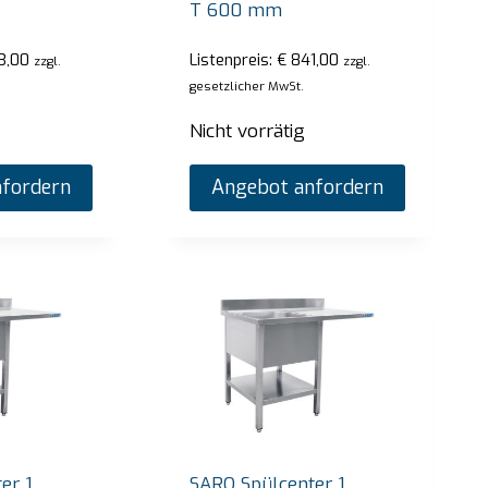
T 600 mm
3,00
Listenpreis:
€
841,00
zzgl.
zzgl.
gesetzlicher MwSt.
Nicht vorrätig
fordern
Angebot anfordern
er 1
SARO Spülcenter 1