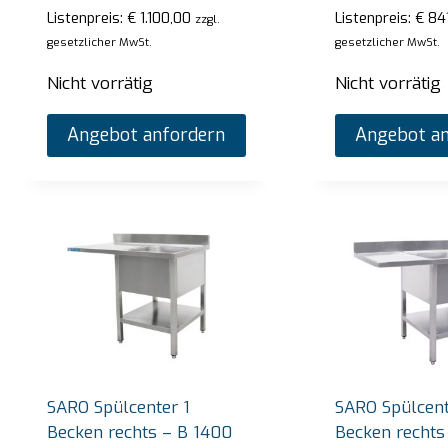
Listenpreis:
€
2.720,00
Listen
zzgl. gesetzlicher MwSt.
Listenpreis:
€
1.100,00
Listenpreis:
€
841
zzgl.
Vorrätig
Vorrä
gesetzlicher MwSt.
gesetzlicher MwSt.
Angebot anfordern
Nicht vorrätig
Nicht vorrätig
Angebot anfordern
Angebot an
SARO Spülcenter 1
SARO Spülcent
Becken rechts – B 1400
Becken rechts