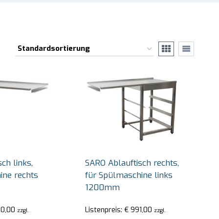
ch links,
SARO Ablauftisch rechts,
ine rechts
für Spülmaschine links
1200mm
00,00
Listenpreis:
€
991,00
zzgl.
zzgl.