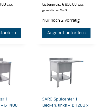
preis:
€
1.665,00
zzgl. gesetzlicher MwSt.
,00
Listenpreis:
€
856,00
zzgl.
zzgl.
Listenpreis:
€
4
tig
gesetzlicher MwSt.
Nur noch 1 vo
Angebot anfordern
Nur noch 2 vorrätig
An
fordern
Angebot anfordern
er 1
SARO Spülcenter 1
 – B 1400
Becken, links – B 1200 x