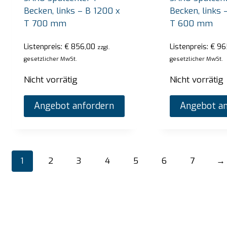
Becken, links – B 1200 x
Becken, links 
T 700 mm
T 600 mm
Listenpreis:
€
856,00
Listenpreis:
€
96
zzgl.
gesetzlicher MwSt.
gesetzlicher MwSt.
Nicht vorrätig
Nicht vorrätig
Angebot anfordern
Angebot an
1
2
3
4
5
6
7
→