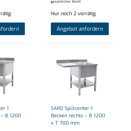
gesetzlicher MwSt.
rätig
Nur noch 2 vorrätig
fordern
Angebot anfordern
er 1
SARO Spülcenter 1
 – B 1200
Becken rechts – B 1200
 Thermobehälter Modell Emmerich
SARO Heißes 
x T 700 mm
SB-H130 weis