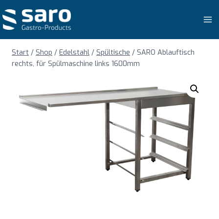
Zum
Inhalt
springen
Start
/
Shop
/
Edelstahl
/
Spültische
/
SARO Ablauftisch
rechts, für Spülmaschine links 1600mm