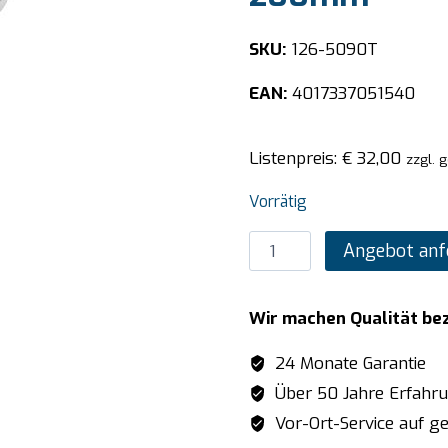
SKU:
126-5090T
EAN:
4017337051540
Listenpreis:
€
32,00
zzgl. 
Vorrätig
SARO
Angebot anf
TOP
LINE
Wir machen Qualität be
GN-
Behälter
24 Monate Garantie
1/2
Über 50 Jahre Erfahr
GN
Vor-Ort-Service auf ge
T