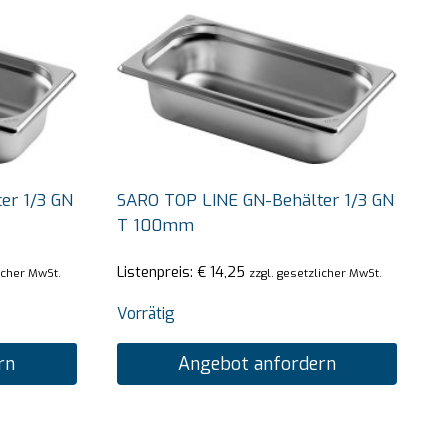
er 1/3 GN
SARO TOP LINE GN-Behälter 1/3 GN
T 100mm
Listenpreis:
€
14,25
licher MwSt.
zzgl. gesetzlicher MwSt.
Vorrätig
rn
Angebot anfordern