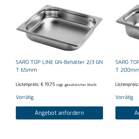
SARO TOP LINE GN-Behälter 2/3 GN
SARO TOP
T 65mm
T 200m
Listenpreis:
€
19,75
Listenpreis
zzgl. gesetzlicher MwSt.
Vorrätig
Vorrätig
Angebot anfordern
A