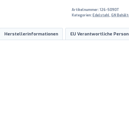
200mm
Artikelnummer:
126-5090T
Menge
Kategorien:
Edelstahl
,
GN Behälte
Herstellerinformationen
EU Verantwortliche Person