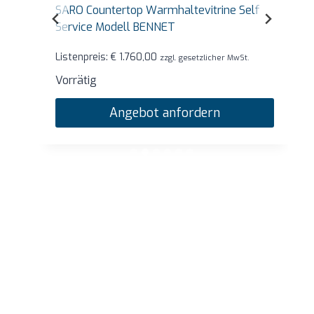
SARO Countertop Warmhaltevitrine Self
Service Modell BENNET
Listenpreis:
€
1.760,00
zzgl. gesetzlicher MwSt.
Vorrätig
Angebot anfordern