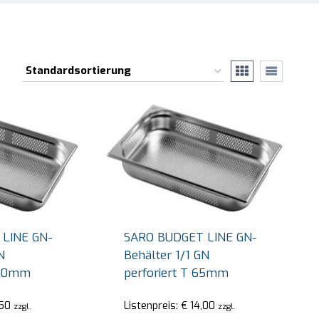
LINE GN-
SARO BUDGET LINE GN-
N
Behälter 1/1 GN
100mm
perforiert T 65mm
50
Listenpreis:
€
14,00
zzgl.
zzgl.