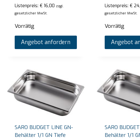
SARO Bain-Marie-Trolley Modell BT-3
SARO
Listenpreis:
€
16,00
Listenpreis:
€
24
zzgl.
gesetzlicher MwSt.
gesetzlicher MwSt.
Listenpreis:
€
2.720,00
Listen
zzgl. gesetzlicher MwSt.
Vorrätig
Vorrätig
Vorrätig
Vorrä
Angebot anfordern
Angebot an
Angebot anfordern
SARO BUDGET LINE GN-
SARO BUDGET 
Behälter 1/1 GN Tiefe
Behälter 1/1 G