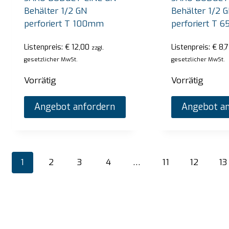
Behälter 1/2 GN
Behälter 1/2 
perforiert T 100mm
perforiert T 
Listenpreis:
€
12,00
Listenpreis:
€
8,7
zzgl.
gesetzlicher MwSt.
gesetzlicher MwSt.
Vorrätig
Vorrätig
Angebot anfordern
Angebot an
1
2
3
4
…
11
12
13