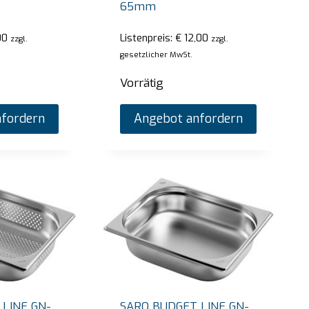
65mm
00
Listenpreis:
€
12,00
zzgl.
zzgl.
gesetzlicher MwSt.
Vorrätig
fordern
Angebot anfordern
LINE GN-
SARO BUDGET LINE GN-