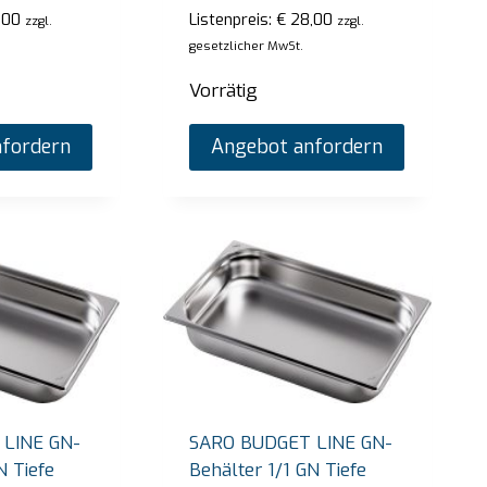
 Thermobehälter Modell Emmerich
SARO Heißes 
,00
Listenpreis:
€
28,00
zzgl.
zzgl.
SB-H130 weis
gesetzlicher MwSt.
preis:
€
1.665,00
zzgl. gesetzlicher MwSt.
Listenpreis:
€
4
Vorrätig
tig
Nur noch 1 vo
fordern
Angebot anfordern
Angebot anfordern
An
LINE GN-
SARO BUDGET LINE GN-
N Tiefe
Behälter 1/1 GN Tiefe