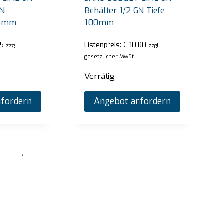
GN
Behälter 1/2 GN Tiefe
65mm
100mm
5
Listenpreis:
€
10,00
zzgl.
zzgl.
gesetzlicher MwSt.
Vorrätig
fordern
Angebot anfordern
→