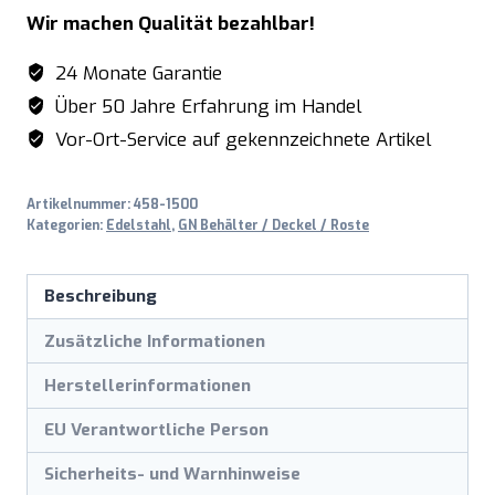
GN
Wir machen Qualität bezahlbar!
Gewürzschütte
mit
24 Monate Garantie
Griff
Über 50 Jahre Erfahrung im Handel
Modell
Vor-Ort-Service auf gekennzeichnete Artikel
ESTELA
Menge
Artikelnummer:
458-1500
Kategorien:
Edelstahl
,
GN Behälter / Deckel / Roste
Beschreibung
Zusätzliche Informationen
Herstellerinformationen
EU Verantwortliche Person
Sicherheits- und Warnhinweise