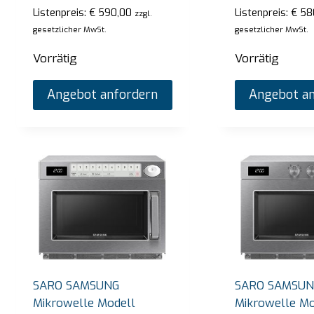
Listenpreis:
€
590,00
Listenpreis:
€
58
zzgl.
gesetzlicher MwSt.
gesetzlicher MwSt.
Vorrätig
Vorrätig
Angebot anfordern
Angebot an
SARO Bain-Marie-Trolley Modell BT-3
SARO
Listenpreis:
€
2.720,00
Listen
zzgl. gesetzlicher MwSt.
SARO SAMSUNG
SARO SAMSUN
Vorrätig
Vorrä
Mikrowelle Modell
Mikrowelle Mo