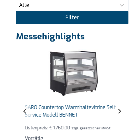
Filter
Messehighlights
SARO Countertop Warmhaltevitrine Self
Service Modell BENNET
Listenpreis:
€
1.760,00
zzgl. gesetzlicher MwSt.
Vorrätig