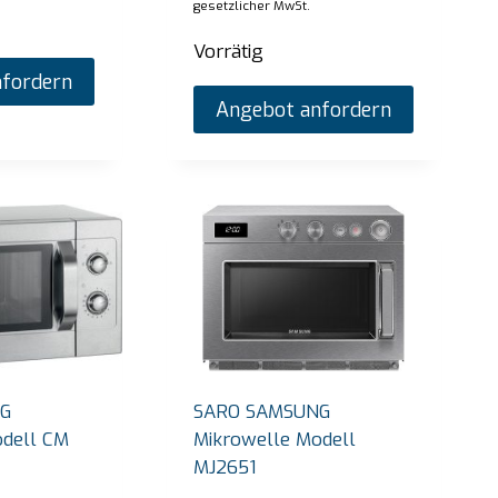
gesetzlicher MwSt.
Vorrätig
fordern
Angebot anfordern
G
SARO SAMSUNG
odell CM
Mikrowelle Modell
MJ2651