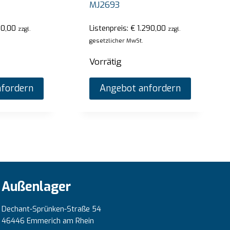
MJ2693
Angebot anfordern
An
50,00
Listenpreis:
€
1.290,00
zzgl.
zzgl.
gesetzlicher MwSt.
Vorrätig
fordern
Angebot anfordern
Außenlager
Dechant-Sprünken-Straße 54
46446 Emmerich am Rhein