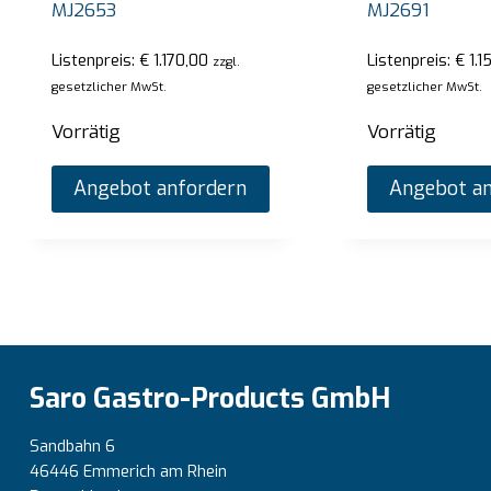
MJ2653
MJ2691
Angebot anfordern
Listenpreis:
€
1.170,00
Listenpreis:
€
1.1
zzgl.
gesetzlicher MwSt.
gesetzlicher MwSt.
Vorrätig
Vorrätig
Angebot anfordern
Angebot an
Saro Gastro-Products GmbH
Sandbahn 6
46446 Emmerich am Rhein