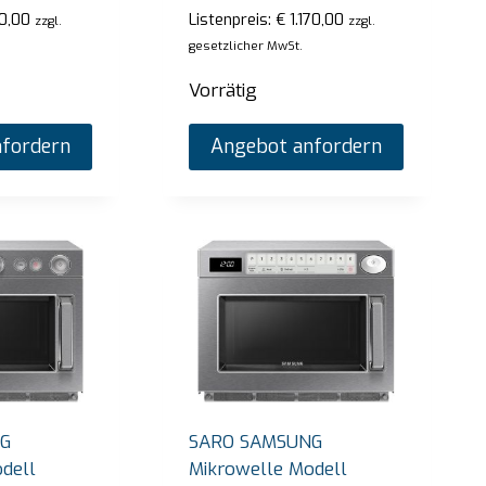
0,00
Listenpreis:
€
1.170,00
zzgl.
zzgl.
gesetzlicher MwSt.
Vorrätig
fordern
Angebot anfordern
 Thermobehälter Modell Emmerich
SARO Heißes 
SB-H130 weis
preis:
€
1.665,00
zzgl. gesetzlicher MwSt.
G
SARO SAMSUNG
Listenpreis:
€
4
tig
dell
Mikrowelle Modell
Nur noch 1 vo