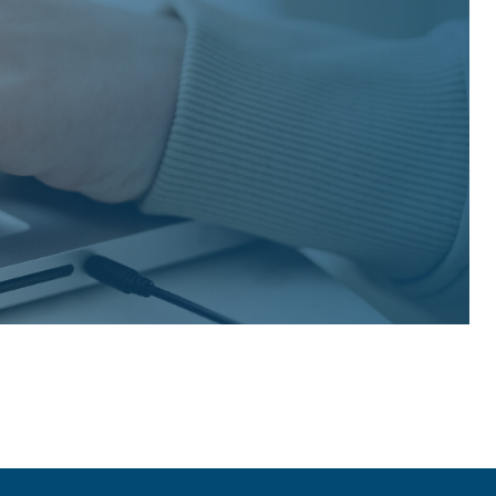
ßküchentechnik
Mehr erfahren