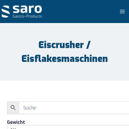
Zum
Inhalt
springen
Eiscrusher /
Eisflakesmaschinen
Gewicht