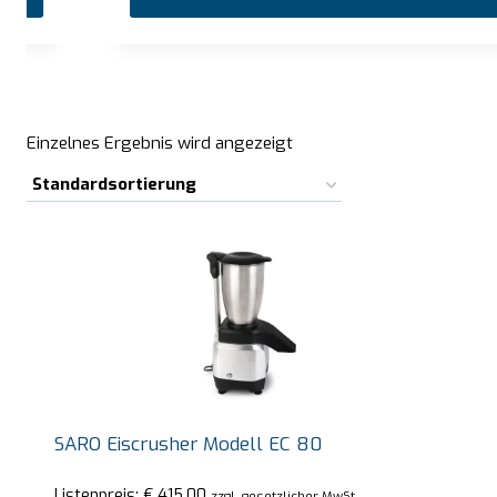
…
Einzelnes Ergebnis wird angezeigt
SARO Eiscrusher Modell EC 80
Listenpreis:
€
415,00
zzgl. gesetzlicher MwSt.