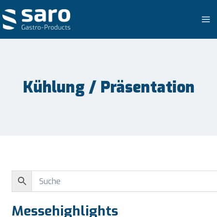
Zum
Inhalt
springen
Kühlung / Präsentation
Messehighlights