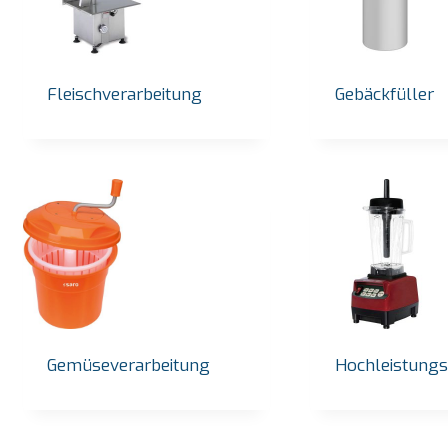
Listenpreis:
€
2.720,00
Listen
zzgl. gesetzlicher MwSt.
Vorrätig
Vorrä
Angebot anfordern
Fleischverarbeitung
Gebäckfüller
Gemüseverarbeitung
Hochleistungs