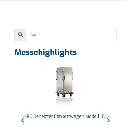
Messehighlights
SARO Countertop Warmhaltevitrine Self
Service Modell BENNET