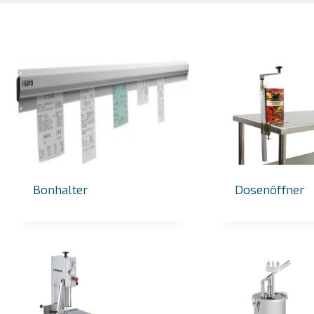
Bonhalter
Dosenöffner
SARO Bain-Marie-Trolley Modell BT-3
SARO