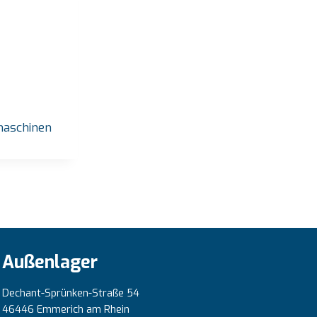
aschinen
Außenlager
Dechant-Sprünken-Straße 54
46446 Emmerich am Rhein