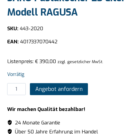
Modell RAGUSA
SKU:
443-2020
EAN:
4017337070442
Listenpreis:
€
390,00
zzgl. gesetzlicher MwSt.
Vorrätig
SARO
Angebot anfordern
Pastakocher
25
Wir machen Qualität bezahlbar!
Liter
Modell
24 Monate Garantie
RAGUSA
Über 50 Jahre Erfahrung im Handel