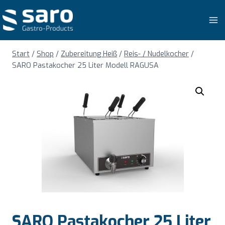
Zum
Inhalt
springen
Start
/
Shop
/
Zubereitung Heiß
/
Reis- / Nudelkocher
/
SARO Pastakocher 25 Liter Modell RAGUSA
SARO Pastakocher 25 Liter