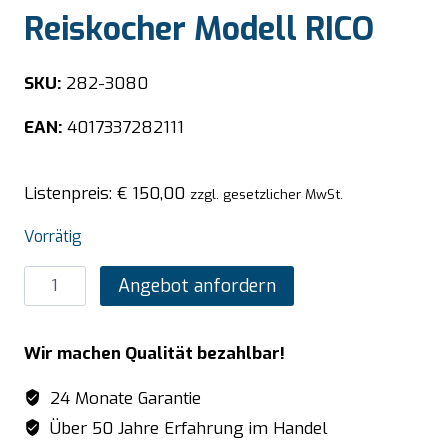
Reiskocher Modell RICO
SKU:
282-3080
EAN:
4017337282111
Listenpreis:
€
150,00
zzgl. gesetzlicher MwSt.
Vorrätig
SARO
Angebot anfordern
Elektrischer
Reiskocher
Wir machen Qualität bezahlbar!
Modell
RICO
24 Monate Garantie
Menge
Über 50 Jahre Erfahrung im Handel