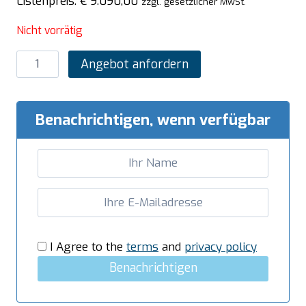
Listenpreis:
€
9.090,00
zzgl. gesetzlicher MwSt.
Nicht vorrätig
SARO
Angebot anfordern
Pizzaofen
Michelangelo
Modell
Benachrichtigen, wenn verfügbar
ML435/1
TS
Menge
I Agree to the
terms
and
privacy policy
Benachrichtigen