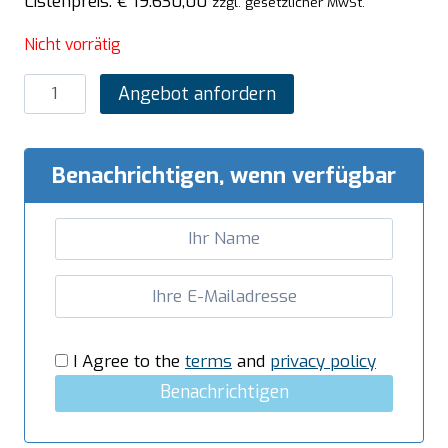
Listenpreis:
€
19.630,00
zzgl. gesetzlicher MwSt.
Nicht vorrätig
SARO
Angebot anfordern
Pizzaofen
Michelangelo
Modell
Benachrichtigen, wenn verfügbar
ML635L/2
TS
Menge
I Agree to the
terms
and
privacy policy
Benachrichtigen