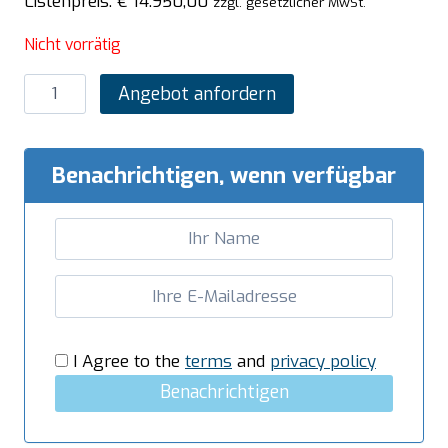
Listenpreis:
€
14.950,00
zzgl. gesetzlicher MwSt.
Nicht vorrätig
SARO
Angebot anfordern
Pizzaofen
Michelangelo
Modell
Benachrichtigen, wenn verfügbar
ML435/2
TS
Menge
I Agree to the
terms
and
privacy policy
Benachrichtigen