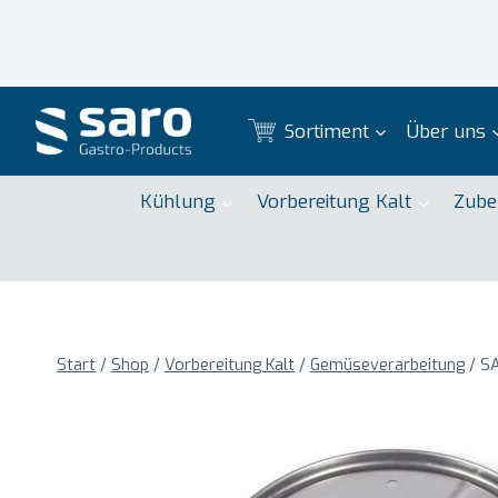
Zum
Inhalt
springen
Sortiment
Über uns
Kühlung
Vorbereitung Kalt
Zube
Start
/
Shop
/
Vorbereitung Kalt
/
Gemüseverarbeitung
/
SA