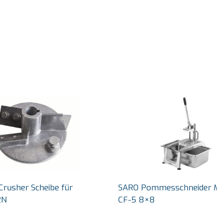
Crusher Scheibe für
SARO Pommesschneider 
2N
CF-5 8×8