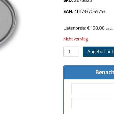
SKU:
28-5823
EAN:
4017337069743
Listenpreis:
€
158,00
zzgl.
Nicht vorrätig
SARO
Angebot anf
Juliennescheibe
Modell
FCES-
Benach
2x6
Menge