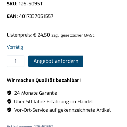
SKU:
126-5095T
EAN:
4017337051557
Listenpreis:
€
24,50
zzgl. gesetzlicher MwSt.
Vorrätig
SARO
Angebot anfordern
TOP
LINE
Wir machen Qualität bezahlbar!
GN-
Behälter
24 Monate Garantie
1/2
Über 50 Jahre Erfahrung im Handel
GN
Vor-Ort-Service auf gekennzeichnete Artikel
T
150mm
Artikelnummer:
126-5095T