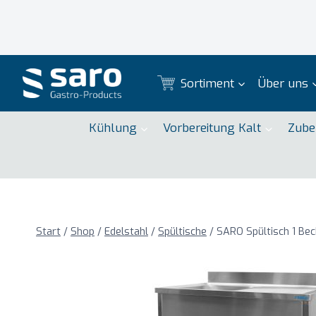
Zum
Inhalt
springen
Sortiment
Über uns
Kühlung
Vorbereitung Kalt
Zube
Start
/
Shop
/
Edelstahl
/
Spültische
/
SARO Spültisch 1 Bec