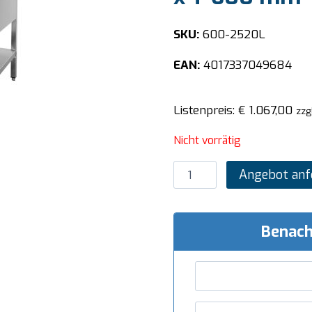
SKU:
600-2520L
EAN:
4017337049684
Listenpreis:
€
1.067,00
zzg
Nicht vorrätig
SARO
Angebot anf
Spültisch
1
Becken,
Benach
links
-
B
1600