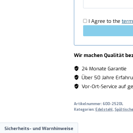
x
T
600
I Agree to the
term
mm
Menge
Wir machen Qualität be
24 Monate Garantie
Über 50 Jahre Erfahr
Vor-Ort-Service auf ge
Artikelnummer:
600-2520L
Kategorien:
Edelstahl
,
Spültisch
Sicherheits- und Warnhinweise