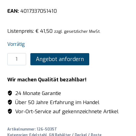
EAN:
4017337051410
Listenpreis:
€
41,50
zzgl. gesetzlicher MwSt.
Vorrätig
SARO
Angebot anfordern
TOP
LINE
Wir machen Qualität bezahlbar!
GN-
Behälter
24 Monate Garantie
1/1
Über 50 Jahre Erfahrung im Handel
GN
Vor-Ort-Service auf gekennzeichnete Artikel
T
150mm
Artikelnummer:
126-5035T
Menge
Kategorien:
Edelstahl
,
GN Behälter / Deckel / Roste