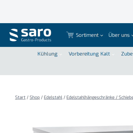
Zum
Inhalt
springen
Sortiment
Über uns
Kühlung
Vorbereitung Kalt
Zube
Start
/
Shop
/
Edelstahl
/
Edelstahlhängeschränke / Schie