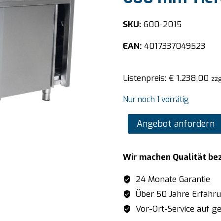
SKU:
600-2015
EAN:
4017337049523
Listenpreis:
€
1.238,00
zzg
Nur noch 1 vorrätig
SARO
Angebot anfordern
Edelstahlschrank
Schiebetür
Wir machen Qualität be
-
600
24 Monate Garantie
mm
Über 50 Jahre Erfahr
Tiefe,
Vor-Ort-Service auf ge
Breite