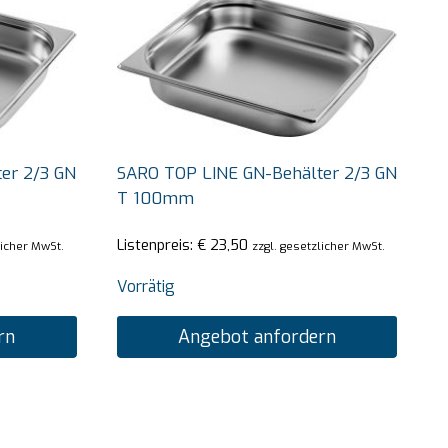
er 2/3 GN
SARO TOP LINE GN-Behälter 2/3 GN
T 100mm
Listenpreis:
€
23,50
licher MwSt.
zzgl. gesetzlicher MwSt.
Vorrätig
rn
Angebot anfordern