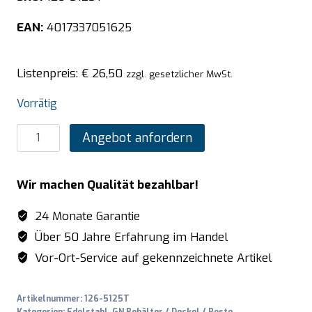
EAN:
4017337051625
Listenpreis:
€
26,50
zzgl. gesetzlicher MwSt.
Vorrätig
SARO
Angebot anfordern
TOP
LINE
Wir machen Qualität bezahlbar!
GN-
Behälter
24 Monate Garantie
1/3
Über 50 Jahre Erfahrung im Handel
GN
Vor-Ort-Service auf gekennzeichnete Artikel
T
150mm
Artikelnummer:
126-5125T
Menge
Kategorien:
Edelstahl
,
GN Behälter / Deckel / Roste