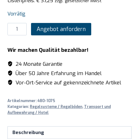
Listenpreis:
€
37,25
zzgl. gesetzlicher MwSt.
Vorrätig
SARO
Angebot anfordern
Alu-
Regalboden
Wir machen Qualität bezahlbar!
mit
Kunstoffrosten
24 Monate Garantie
475x532mm
Über 50 Jahre Erfahrung im Handel
Menge
Vor-Ort-Service auf gekennzeichnete Artikel
Artikelnummer:
480-1075
Kategorien:
Regalsysteme / Regalböden
,
Transport und
Aufbewahrung / Hotel
Beschreibung