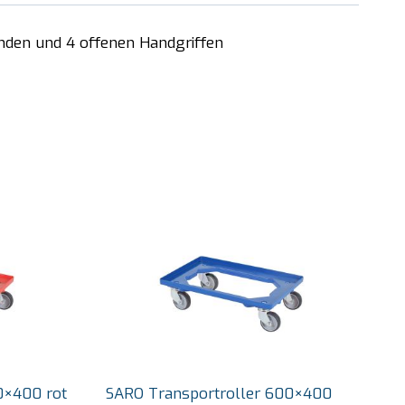
änden und 4 offenen Handgriffen
0×400 rot
SARO Transportroller 600×400