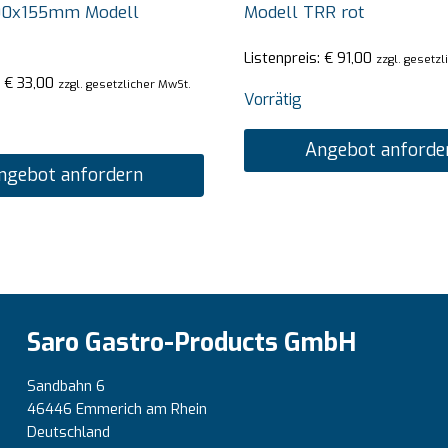
00x155mm Modell
Modell TRR rot
Listenpreis:
€
91,00
zzgl. gesetz
:
€
33,00
zzgl. gesetzlicher MwSt.
Vorrätig
Angebot anforde
ngebot anfordern
Saro Gastro-Products GmbH
Sandbahn 6
46446 Emmerich am Rhein
Deutschland