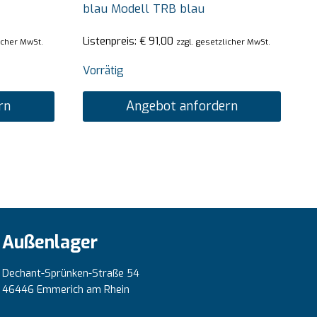
blau Modell TRB blau
Listenpreis:
€
91,00
licher MwSt.
zzgl. gesetzlicher MwSt.
Vorrätig
rn
Angebot anfordern
Außenlager
Dechant-Sprünken-Straße 54
46446 Emmerich am Rhein