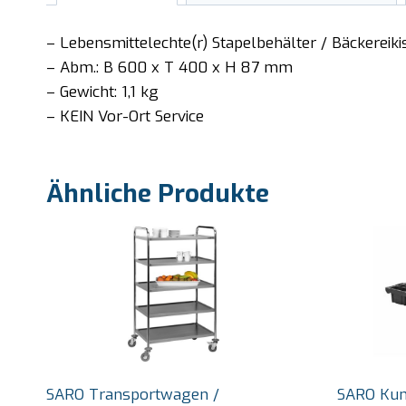
– Lebensmittelechte(r) Stapelbehälter / Bäckerei
– Abm.: B 600 x T 400 x H 87 mm
– Gewicht: 1,1 kg
– KEIN Vor-Ort Service
Ähnliche Produkte
SARO Transportwagen /
SARO Kuns