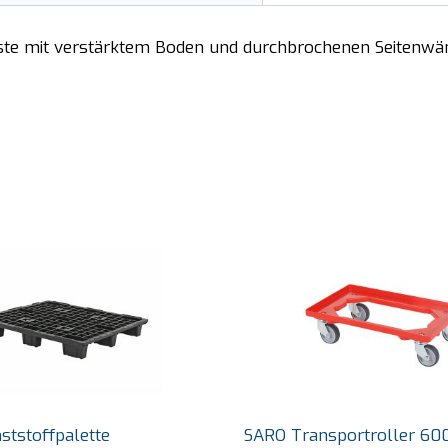
kiste mit verstärktem Boden und durchbrochenen Seitenw
tstoffpalette
SARO Transportroller 60