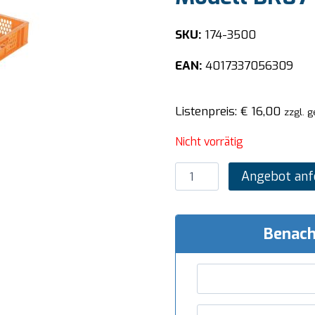
SKU:
174-3500
EAN:
4017337056309
Listenpreis:
€
16,00
zzgl. 
Nicht vorrätig
SARO
Angebot anf
Bäckereikiste
600
x
Benach
400
x
87
mm