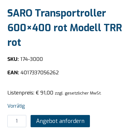
SARO Transportroller
600×400 rot Modell TRR
rot
SKU:
174-3000
EAN:
4017337056262
Listenpreis:
€
91,00
zzgl. gesetzlicher MwSt.
Vorrätig
SARO
Angebot anfordern
Transportroller
600x400