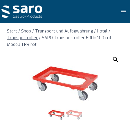
Zum
Inhalt
springen
Start
/
Shop
/
Transport und Aufbewahrung / Hotel
/
Transportroller
/
SARO Transportroller 600×400 rot
Modell TRR rot