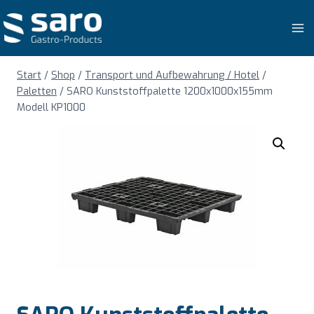
Zum
Inhalt
springen
Start
/
Shop
/
Transport und Aufbewahrung / Hotel
/
Paletten
/
SARO Kunststoffpalette 1200x1000x155mm
Modell KP1000