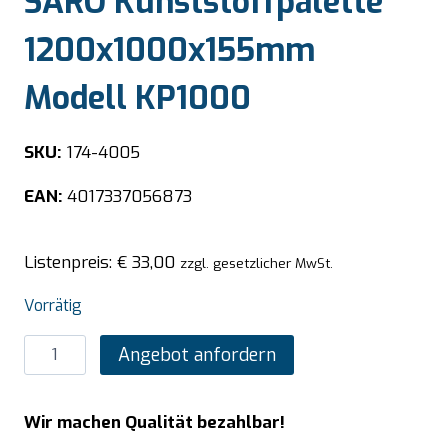
SARO Kunststoffpalette
1200x1000x155mm
Modell KP1000
SKU:
174-4005
EAN:
4017337056873
Listenpreis:
€
33,00
zzgl. gesetzlicher MwSt.
Vorrätig
SARO
Angebot anfordern
Kunststoffpalette
1200x1000x155mm
Wir machen Qualität bezahlbar!
Modell