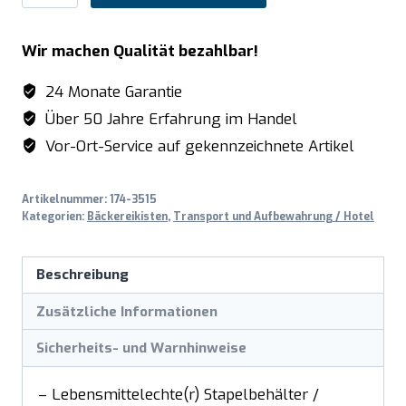
Bäckereikiste
600x400x154mm
Wir machen Qualität bezahlbar!
Modell
BK154
24 Monate Garantie
Menge
Über 50 Jahre Erfahrung im Handel
Vor-Ort-Service auf gekennzeichnete Artikel
Artikelnummer:
174-3515
Kategorien:
Bäckereikisten
,
Transport und Aufbewahrung / Hotel
Beschreibung
Zusätzliche Informationen
Sicherheits- und Warnhinweise
– Lebensmittelechte(r) Stapelbehälter /