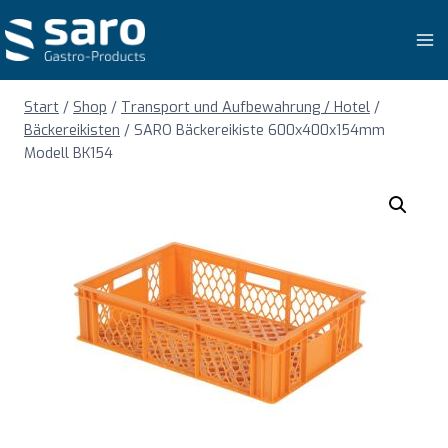
Zum
Inhalt
springen
Start
/
Shop
/
Transport und Aufbewahrung / Hotel
/
Bäckereikisten
/
SARO Bäckereikiste 600x400x154mm
Modell BK154