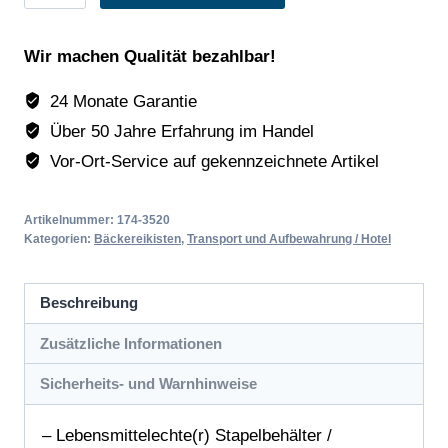
Bäckereikiste
600x400x171mm
Wir machen Qualität bezahlbar!
Modell
BK171
24 Monate Garantie
Menge
Über 50 Jahre Erfahrung im Handel
Vor-Ort-Service auf gekennzeichnete Artikel
Artikelnummer:
174-3520
Kategorien:
Bäckereikisten
,
Transport und Aufbewahrung / Hotel
Beschreibung
Zusätzliche Informationen
Sicherheits- und Warnhinweise
– Lebensmittelechte(r) Stapelbehälter /