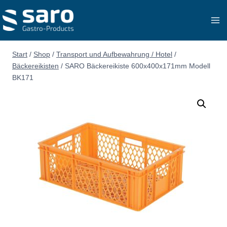
Zum
Inhalt
springen
Start
/
Shop
/
Transport und Aufbewahrung / Hotel
/
Bäckereikisten
/
SARO Bäckereikiste 600x400x171mm Modell
BK171