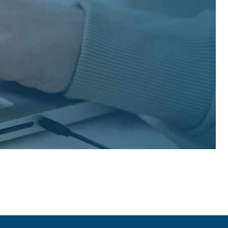
ßküchentechnik
Mehr erfahren