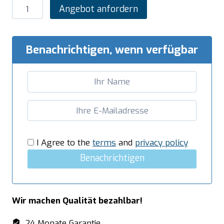
SARO
Angebot anfordern
Salatbar
für
6x
Benachrichtigen, wenn verfügbar
1/1
GN,
Modell
PREMIUM
LINE
SB-
K230
I Agree to the
terms
and
privacy policy
weiß
Benachrichtigen
Menge
Wir machen Qualität bezahlbar!
24 Monate Garantie