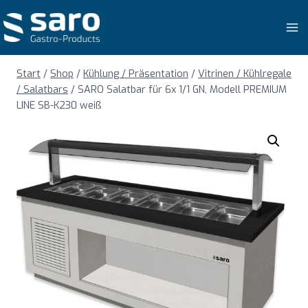
Zum
Inhalt
springen
Start
/
Shop
/
Kühlung / Präsentation
/
Vitrinen / Kühlregale
/ Salatbars
/
SARO Salatbar für 6x 1/1 GN, Modell PREMIUM
LINE SB-K230 weiß