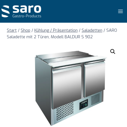
Zum
Inhalt
springen
Start
/
Shop
/
Kühlung / Präsentation
/
Saladetten
/
SARO
Saladette mit 2 Türen, Modell BALDUR S 902