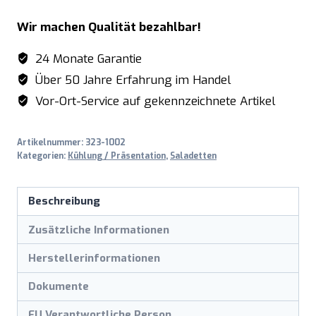
mit
Wir machen Qualität bezahlbar!
2
Türen,
24 Monate Garantie
Modell
Über 50 Jahre Erfahrung im Handel
BALDUR
Vor-Ort-Service auf gekennzeichnete Artikel
S
902
Artikelnummer:
323-1002
Menge
Kategorien:
Kühlung / Präsentation
,
Saladetten
Beschreibung
Zusätzliche Informationen
Herstellerinformationen
Dokumente
EU Verantwortliche Person