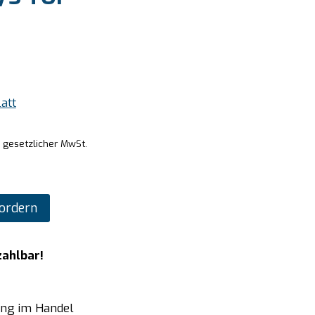
att
. gesetzlicher MwSt.
ordern
zahlbar!
ung im Handel