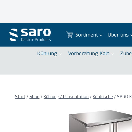
Zum
Inhalt
springen
Sortiment
Über uns
Kühlung
Vorbereitung Kalt
Zube
Start
/
Shop
/
Kühlung / Präsentation
/
Kühltische
/
SARO Kü