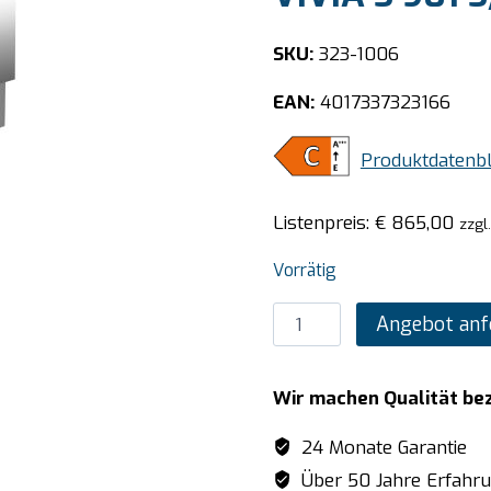
SKU:
323-1006
EAN:
4017337323166
Produktdatenbl
Listenpreis:
€
865,00
zzgl
Vorrätig
SARO
Angebot anf
Kühltisch
mit
Wir machen Qualität be
2
Türen,
24 Monate Garantie
Modell
Über 50 Jahre Erfahr