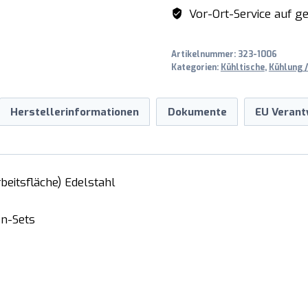
VIVIA
Vor-Ort-Service auf ge
S
901
Artikelnummer:
323-1006
S/S
Kategorien:
Kühltische
,
Kühlung /
TOP
Menge
Herstellerinformationen
Dokumente
EU Verant
beitsfläche) Edelstahl
en-Sets