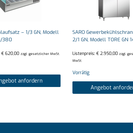
aufsatz – 1/3 GN, Modell
SARO Gewerbekühlschrank,
0/380
2/1 GN, Modell TORE GN 
:
€
620,00
Listenpreis:
€
2.950,00
zzgl. gesetzlicher MwSt.
zzgl. ge
MwSt.
Vorrätig
ngebot anfordern
Angebot anforde