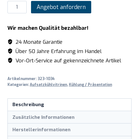
SARO
Angebot anfordern
Kühlaufsatz
-
Wir machen Qualität bezahlbar!
1/3
GN,
24 Monate Garantie
Modell
Über 50 Jahre Erfahrung im Handel
VRX
Vor-Ort-Service auf gekennzeichnete Artikel
1500/380
Menge
Artikelnummer:
323-1034
Kategorien:
Aufsatzkühlvitrinen
,
Kühlung / Präsentation
Beschreibung
Zusätzliche Informationen
Herstellerinformationen