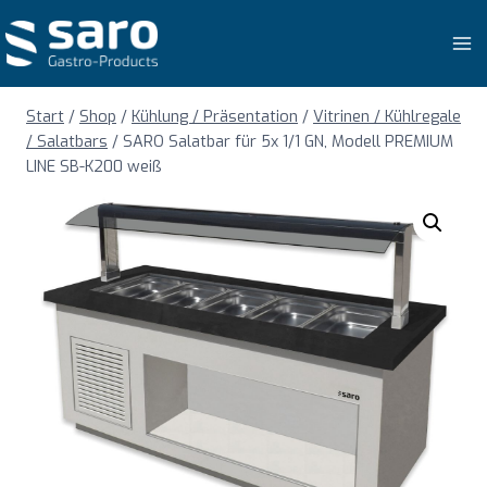
Zum
Inhalt
springen
Start
/
Shop
/
Kühlung / Präsentation
/
Vitrinen / Kühlregale
/ Salatbars
/
SARO Salatbar für 5x 1/1 GN, Modell PREMIUM
LINE SB-K200 weiß