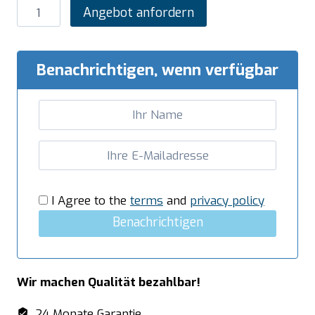
SARO
Angebot anfordern
Salatbar
für
5x
Benachrichtigen, wenn verfügbar
1/1
GN,
Modell
PREMIUM
LINE
SB-
K200
I Agree to the
terms
and
privacy policy
weiß
Benachrichtigen
Menge
Wir machen Qualität bezahlbar!
24 Monate Garantie