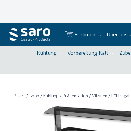
Zum
Inhalt
springen
Sortiment
Über uns
Kühlung
Vorbereitung Kalt
Zube
Start
/
Shop
/
Kühlung / Präsentation
/
Vitrinen / Kühlregal