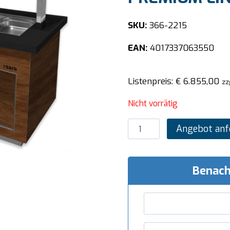
SKU:
366-2215
EAN:
4017337063550
Listenpreis:
€
6.855,00
zz
Nicht vorrätig
SARO
Angebot anf
Salatbar
für
6x
Benach
1/1
GN,
Modell
PREMIUM