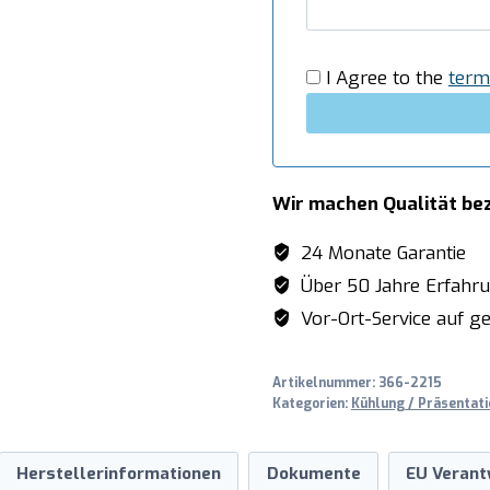
LINE
SB-
K230
I Agree to the
term
Walnuss
Menge
Wir machen Qualität be
24 Monate Garantie
Über 50 Jahre Erfahr
Vor-Ort-Service auf ge
Artikelnummer:
366-2215
Kategorien:
Kühlung / Präsentati
Herstellerinformationen
Dokumente
EU Verant