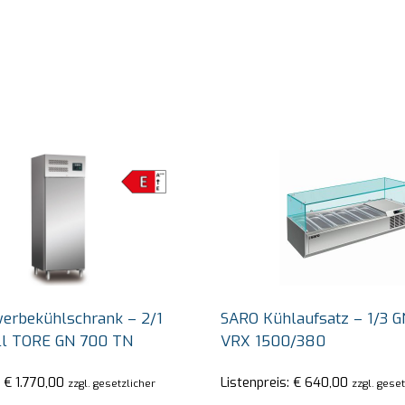
erbekühlschrank – 2/1
SARO Kühlaufsatz – 1/3 G
ll TORE GN 700 TN
VRX 1500/380
:
€
1.770,00
Listenpreis:
€
640,00
zzgl. gesetzlicher
zzgl. gese