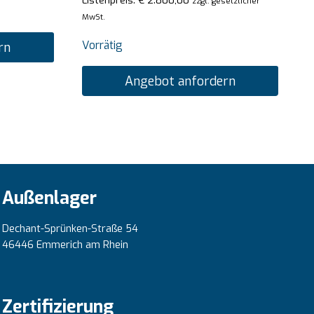
Listenpreis:
€
2.800,00
zzgl. gesetzlicher
MwSt.
Vorrätig
rn
Angebot anfordern
Außenlager
Dechant-Sprünken-Straße 54
46446 Emmerich am Rhein
Zertifizierung