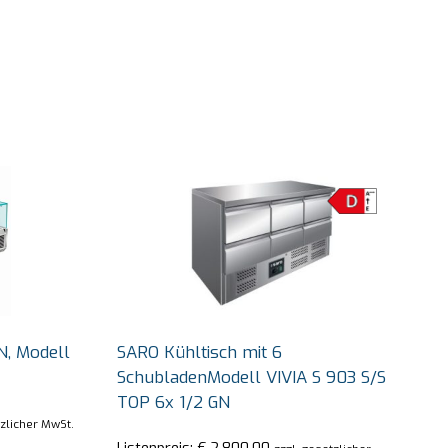
N, Modell
SARO Kühltisch mit 6
SchubladenModell VIVIA S 903 S/S
TOP 6x 1/2 GN
tzlicher MwSt.