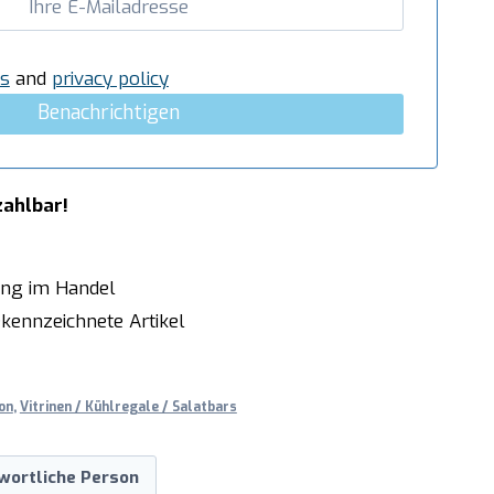
s
and
privacy policy
Benachrichtigen
zahlbar!
ung im Handel
kennzeichnete Artikel
on
,
Vitrinen / Kühlregale / Salatbars
wortliche Person