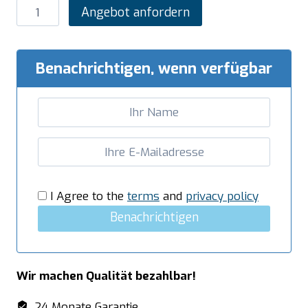
SARO
Angebot anfordern
Heißes
Buffet
Modell
Benachrichtigen, wenn verfügbar
PREMIUM
LINE
SB-
H230
weiß
Menge
I Agree to the
terms
and
privacy policy
Benachrichtigen
Wir machen Qualität bezahlbar!
24 Monate Garantie