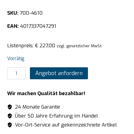
SKU:
700-4610
EAN:
4017337047291
Listenpreis:
€
227,00
zzgl. gesetzlicher MwSt.
Vorrätig
SARO
Angebot anfordern
Wandbord
mit
Wir machen Qualität bezahlbar!
Streben
1400mm
24 Monate Garantie
Menge
Über 50 Jahre Erfahrung im Handel
Vor-Ort-Service auf gekennzeichnete Artikel