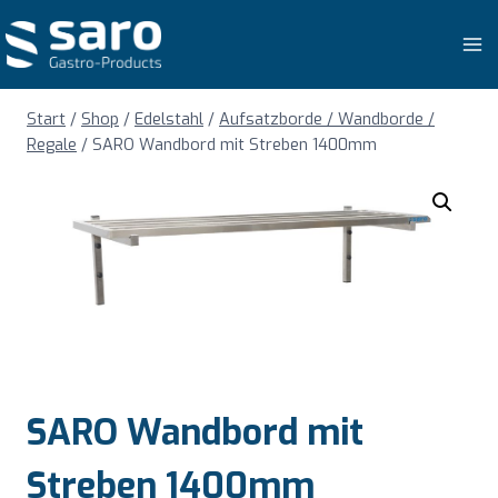
Zum
Inhalt
springen
Start
/
Shop
/
Edelstahl
/
Aufsatzborde / Wandborde /
Regale
/
SARO Wandbord mit Streben 1400mm
SARO Wandbord mit
Streben 1400mm