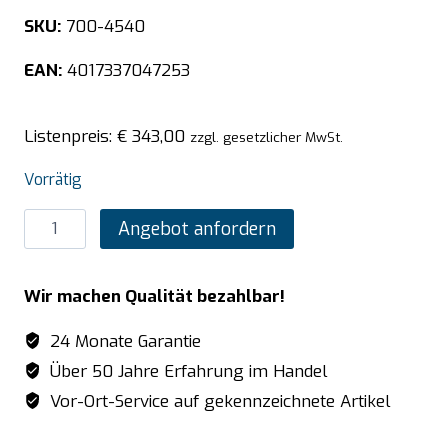
SKU:
700-4540
EAN:
4017337047253
Listenpreis:
€
343,00
zzgl. gesetzlicher MwSt.
Vorrätig
SARO
Angebot anfordern
Wandbord,
2
Wir machen Qualität bezahlbar!
Borde
1600mm
24 Monate Garantie
Menge
Über 50 Jahre Erfahrung im Handel
Vor-Ort-Service auf gekennzeichnete Artikel