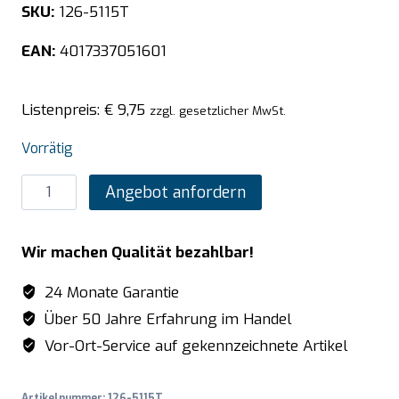
SKU:
126-5115T
EAN:
4017337051601
Listenpreis:
€
9,75
zzgl. gesetzlicher MwSt.
Vorrätig
SARO
Angebot anfordern
TOP
LINE
Wir machen Qualität bezahlbar!
GN-
Behälter
24 Monate Garantie
1/2
Über 50 Jahre Erfahrung im Handel
GN
Vor-Ort-Service auf gekennzeichnete Artikel
T
20mm
Artikelnummer:
126-5115T