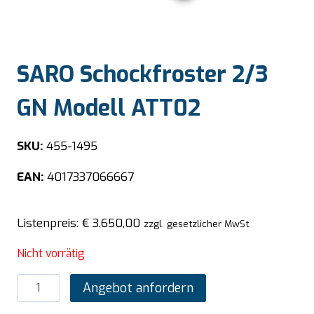
SARO Schockfroster 2/3
GN Modell ATT02
SKU:
455-1495
EAN:
4017337066667
Listenpreis:
€
3.650,00
zzgl. gesetzlicher MwSt.
Nicht vorrätig
SARO
Angebot anfordern
Schockfroster