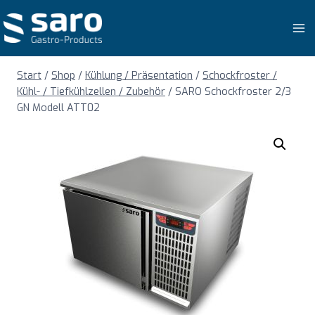
Zum
Inhalt
springen
Start
/
Shop
/
Kühlung / Präsentation
/
Schockfroster /
Kühl- / Tiefkühlzellen / Zubehör
/
SARO Schockfroster 2/3
GN Modell ATT02