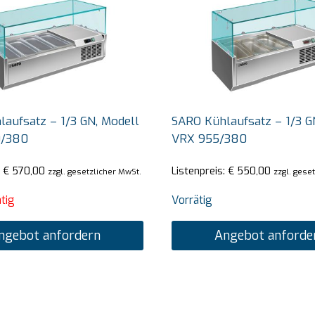
aufsatz – 1/3 GN, Modell
SARO Kühlaufsatz – 1/3 G
0/380
VRX 955/380
:
€
570,00
Listenpreis:
€
550,00
zzgl. gesetzlicher MwSt.
zzgl. gese
tig
Vorrätig
ngebot anfordern
Angebot anforde