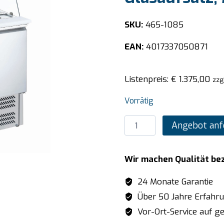
SKU:
465-1085
EAN:
4017337050871
Listenpreis:
€
1.375,00
zzg
Vorrätig
SARO
Angebot anf
Saladette,
2
Wir machen Qualität be
Türen,
mit
24 Monate Garantie
Glasaufsatz,
Über 50 Jahre Erfahr
Modell
Vor-Ort-Service auf ge
ES