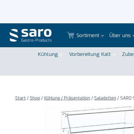
Zum
Inhalt
springen
Sortiment
Über uns
Kühlung
Vorbereitung Kalt
Zube
Start
/
Shop
/
Kühlung / Präsentation
/
Saladetten
/
SARO S