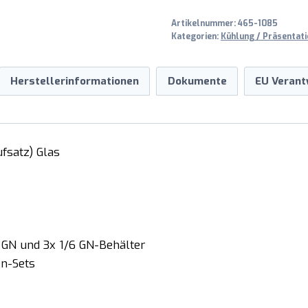
900
Artikelnummer:
465-1085
G
Kategorien:
Kühlung / Präsentati
Menge
Herstellerinformationen
Dokumente
EU Verant
fsatz) Glas
1 GN und 3x 1/6 GN-Behälter
en-Sets