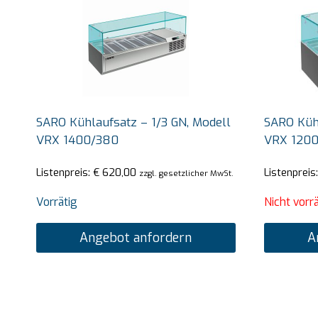
SARO Kühlaufsatz – 1/3 GN, Modell
SARO Kühl
VRX 1400/380
VRX 120
Listenpreis:
€
620,00
Listenpreis
zzgl. gesetzlicher MwSt.
Vorrätig
Nicht vorrä
Angebot anfordern
A