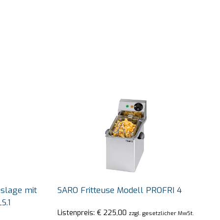
slage mit
SARO Fritteuse Modell PROFRI 4
S.1
Listenpreis:
€
225,00
zzgl. gesetzlicher MwSt.