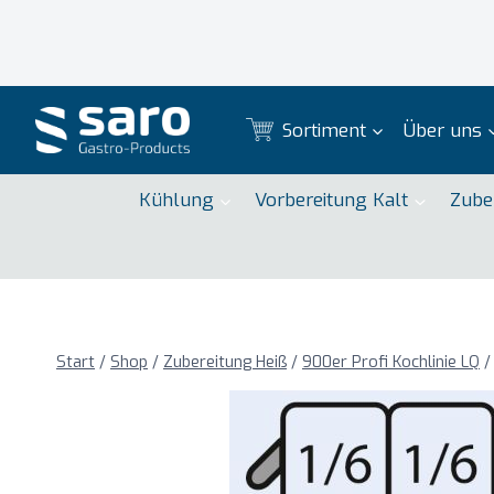
Zum
Inhalt
springen
Sortiment
Über uns
Kühlung
Vorbereitung Kalt
Zube
Start
/
Shop
/
Zubereitung Heiß
/
900er Profi Kochlinie LQ
/