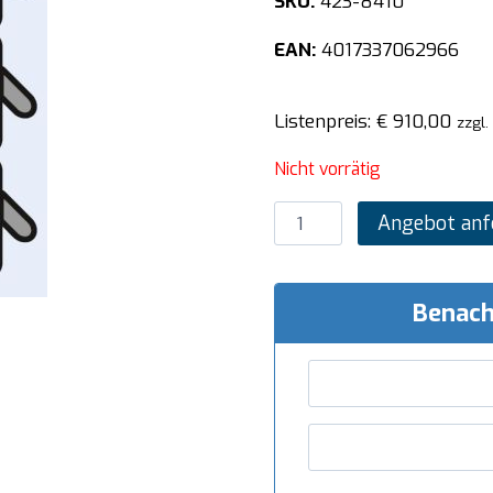
SKU:
423-8410
EAN:
4017337062966
Listenpreis:
€
910,00
zzgl.
Nicht vorrätig
SARO
Angebot anf
Nudelkorbset
6
x
Benach
1/6
Menge